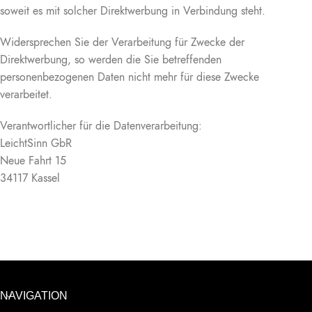
soweit es mit solcher Direktwerbung in Verbindung steht.
Widersprechen Sie der Verarbeitung für Zwecke der
Direktwerbung, so werden die Sie betreffenden
personenbezogenen Daten nicht mehr für diese Zwecke
verarbeitet.
Verantwortlicher für die Datenverarbeitung:
LeichtSinn GbR
Neue Fahrt 15
34117 Kassel
NAVIGATION