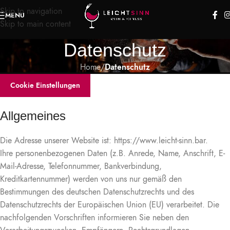
Skip to navigation
MENU
Skip to main content
Datenschutz
Home
/
Datenschutz
Cookie Einstellungen
Allgemeines
Die Adresse unserer Website ist: https://www.leicht-sinn.bar.
Ihre personenbezogenen Daten (z.B. Anrede, Name, Anschrift, E-
Mail-Adresse, Telefonnummer, Bankverbindung,
Kreditkartennummer) werden von uns nur gemäß den
Bestimmungen des deutschen Datenschutzrechts und des
Datenschutzrechts der Europäischen Union (EU) verarbeitet. Die
nachfolgenden Vorschriften informieren Sie neben den